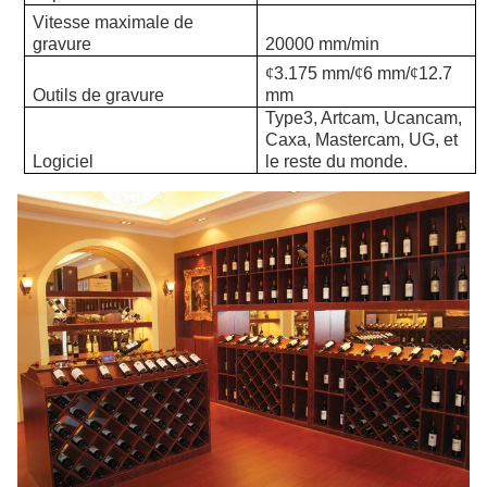
Vitesse maximale de
gravure
20000 mm/min
¢
3.175 mm
/
¢
6 mm
/
¢
12.7
Outils de gravure
mm
Type3, Artcam, Ucancam,
Caxa, Mastercam, UG, et
Logiciel
le reste du monde.