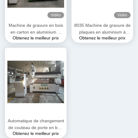
Vidéo
Vidéo
Machine de gravure en bois
8035 Machine de gravure de
en carton en aluminium et
plaques en aluminium à
Obtenez le meilleur prix
Obtenez le meilleur prix
en plastique
profil cinq axes
Automatique de changement
de couteau de porte en bois
Obtenez le meilleur prix
de meubles de sculpture