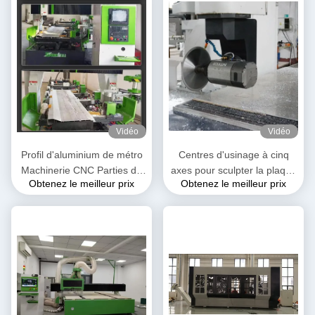
Vidéo
Vidéo
Profil d'aluminium de métro
Centres d'usinage à cinq
Machinerie CNC Parties de
axes pour sculpter la plaque
Obtenez le meilleur prix
Obtenez le meilleur prix
train à grande vitesse
d'aluminium et le profil
d'aluminium