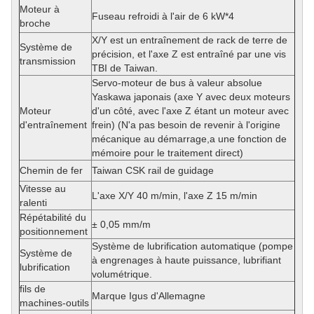
Moteur à
Fuseau refroidi à l'air de 6 kW*4
broche
X/Y est un entraînement de rack de terre de
Système de
précision, et l'axe Z est entraîné par une vis
transmission
TBI de Taiwan.
Servo-moteur de bus à valeur absolue
Yaskawa japonais (axe Y avec deux moteurs
Moteur
d'un côté, avec l'axe Z étant un moteur avec
d'entraînement
frein) (N'a pas besoin de revenir à l'origine
mécanique au démarrage,a une fonction de
mémoire pour le traitement direct)
Chemin de fer
Taiwan CSK rail de guidage
Vitesse au
L'axe X/Y 40 m/min, l'axe Z 15 m/min
ralenti
Répétabilité du
± 0,05 mm/m
positionnement
Système de lubrification automatique (pompe
Système de
à engrenages à haute puissance, lubrifiant
lubrification
volumétrique.
fils de
Marque Igus d'Allemagne
machines-outils