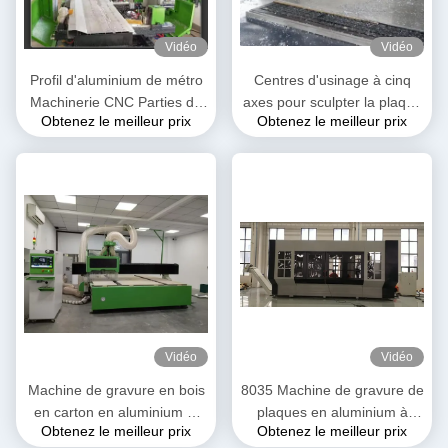
Vidéo
Vidéo
Profil d'aluminium de métro
Centres d'usinage à cinq
Machinerie CNC Parties de
axes pour sculpter la plaque
Obtenez le meilleur prix
Obtenez le meilleur prix
train à grande vitesse
d'aluminium et le profil
d'aluminium
Vidéo
Vidéo
Machine de gravure en bois
8035 Machine de gravure de
en carton en aluminium et
plaques en aluminium à
Obtenez le meilleur prix
Obtenez le meilleur prix
en plastique
profil cinq axes