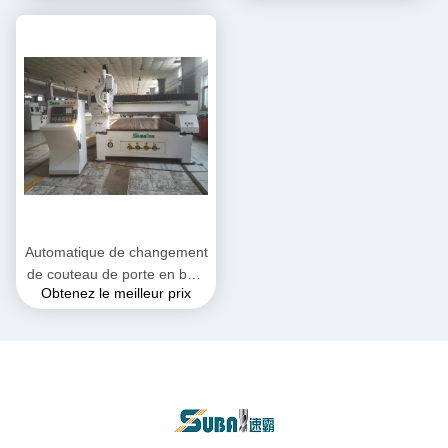
Automatique de changement
de couteau de porte en bois
Obtenez le meilleur prix
de meubles de sculpture
2040