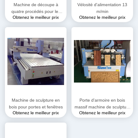
Machine de découpe à
Vélosité d'alimentation 13
quatre procédés pour les
m/min
Obtenez le meilleur prix
Obtenez le meilleur prix
meubles sur mesure dans
toute la maison
Machine de sculpture en
Porte d'armoire en bois
bois pour portes et fenêtres
massif machine de sculpture
Obtenez le meilleur prix
Obtenez le meilleur prix
CNC à quatre broches
1618F4