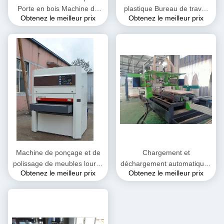
Porte en bois Machine de
plastique Bureau de travail
Obtenez le meilleur prix
Obtenez le meilleur prix
sculpture de porte
Centre de traitement
Fermeture de porte
Machine de ponçage et de
Chargement et
polissage de meubles lourds
déchargement automatiques
Obtenez le meilleur prix
Obtenez le meilleur prix
à large bande 2,5 mm-100
de porte en bois
mm