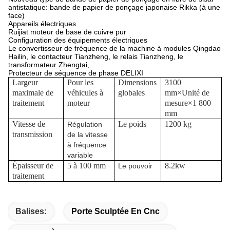
antistatique: bande de papier de ponçage japonaise Rikka (à une
face)
Appareils électriques
Ruijiat moteur de base de cuivre pur
Configuration des équipements électriques
Le convertisseur de fréquence de la machine à modules Qingdao
Hailin, le contacteur Tianzheng, le relais Tianzheng, le
transformateur Zhengtai,
Protecteur de séquence de phase DELIXI
Largeur
Pour les
Dimensions
3100
maximale de
véhicules à
globales
mm
×
Unité de
traitement
moteur
mesure
×
1 800
mm
Vitesse de
Le poids
1200 kg
Régulation
transmission
de la vitesse
à fréquence
variable
Épaisseur de
5 à 100 mm
8.2kw
Le pouvoir
traitement
Balises:
Porte Sculptée En Cnc