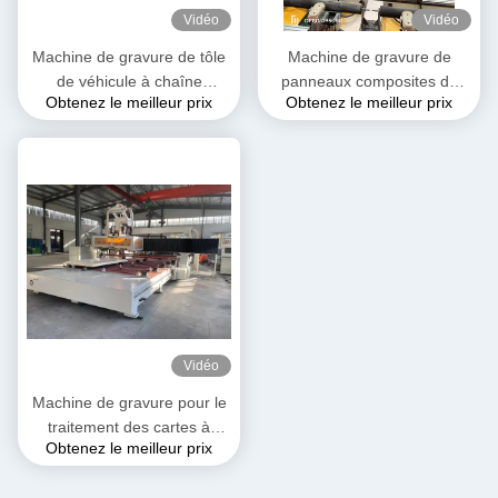
Vidéo
Vidéo
Machine de gravure de tôle
Machine de gravure de
de véhicule à chaîne
panneaux composites de
Obtenez le meilleur prix
Obtenez le meilleur prix
froide/véhicule réfrigéré à
cabines de camions
panneau composite en
réfrigérés
polyuréthane
Vidéo
Machine de gravure pour le
traitement des cartes à
Obtenez le meilleur prix
extrusion de mousse de
polyuréthane 30100