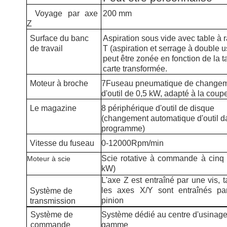
Voyage par axe
200 mm
Z
Surface du banc
Aspiration sous vide avec table à 
de travail
T (aspiration et serrage à double u
peut être zonée en fonction de la ta
carte transformée.
Moteur à broche
7Fuseau pneumatique de change
d'outil de 0,5 kW, adapté à la coup
Le magazine
8 périphérique d'outil de disque
(changement automatique d'outil d
programme)
Vitesse du fuseau
0-12000
Rpm/min
Scie rotative à commande à cinq 
Moteur à scie
kW)
L'axe Z est entraîné par une vis, 
les axes X/Y sont entraînés pa
Système de
pinion
transmission
Système de
Système dédié au centre d'usinage
commande
gamme