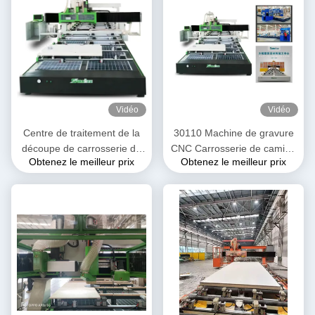
Vidéo
Vidéo
Centre de traitement de la
30110 Machine de gravure
découpe de carrosserie de
CNC Carrosserie de camion
Obtenez le meilleur prix
Obtenez le meilleur prix
véhicule automobile pour
réfrigérée Carrosserie de
camions réfrigérés et
voiture Plaque composite
véhicules roulants