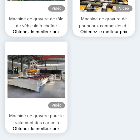
Vidéo
Vidéo
Machine de gravure de tôle
Machine de gravure de
de véhicule à chaîne
panneaux composites de
Obtenez le meilleur prix
Obtenez le meilleur prix
froide/véhicule réfrigéré à
cabines de camions
panneau composite en
réfrigérés
polyuréthane
Vidéo
Machine de gravure pour le
traitement des cartes à
Obtenez le meilleur prix
extrusion de mousse de
polyuréthane 30100