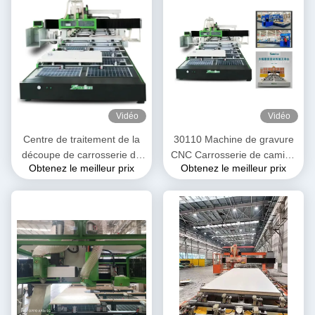
Vidéo
Vidéo
Centre de traitement de la
30110 Machine de gravure
découpe de carrosserie de
CNC Carrosserie de camion
Obtenez le meilleur prix
Obtenez le meilleur prix
véhicule automobile pour
réfrigérée Carrosserie de
camions réfrigérés et
voiture Plaque composite
véhicules roulants