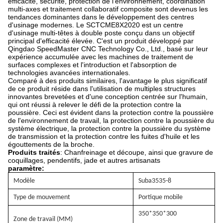
efficacité, sécurité, protection de l'environnement, coordination
multi-axes et traitement collaboratif composite sont devenus les
tendances dominantes dans le développement des centres
d'usinage modernes. Le SCTCME8X2020 est un centre
d'usinage multi-têtes à double poste conçu dans un objectif
principal d'efficacité élevée. C'est un produit développé par
Qingdao SpeedMaster CNC Technology Co., Ltd., basé sur leur
expérience accumulée avec les machines de traitement de
surfaces complexes et l'introduction et l'absorption de
technologies avancées internationales.
Comparé à des produits similaires, l'avantage le plus significatif
de ce produit réside dans l'utilisation de multiples structures
innovantes brevetées et d'une conception centrée sur l'humain,
qui ont réussi à relever le défi de la protection contre la
poussière. Ceci est évident dans la protection contre la poussière
de l'environnement de travail, la protection contre la poussière du
système électrique, la protection contre la poussière du système
de transmission et la protection contre les fuites d'huile et les
égouttements de la broche.
Produits traités
: Chanfreinage et découpe, ainsi que gravure de
coquillages, pendentifs, jade et autres artisanats
paramètre:
Modèle
Suba3535
-
8
Type de mouvement
Portique mobile
350*350
*
3
00
Zone de travail (MM)