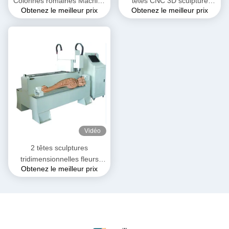
Colonnes romaines Machine
têtes CNC 3D sculpture
Obtenez le meilleur prix
Obtenez le meilleur prix
à sculpter en trois
tridimensionnelle
dimensions
Vidéo
2 têtes sculptures
tridimensionnelles fleurs
Obtenez le meilleur prix
sculptures 3D CNC