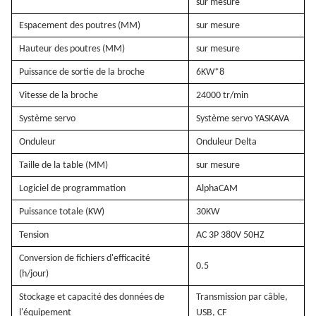
sur mesure
Espacement des poutres (MM)
sur mesure
Hauteur des poutres (MM)
sur mesure
Puissance de sortie de la broche
6
KW
*8
Vitesse de la broche
2
4
000 tr/min
Système servo
Système servo YASKAVA
Onduleur
Onduleur Delta
Taille de la table (MM)
sur mesure
Logiciel de programmation
AlphaCAM
Puissance totale (KW)
30KW
Tension
AC 3P 380V 50HZ
Conversion de fichiers d'efficacité
0.5
(h/jour)
Stockage et capacité des données de
Transmission par câble,
l'équipement
USB, CF