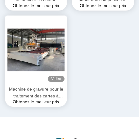
Obtenez le meilleur prix
Obtenez le meilleur prix
froide/véhicule réfrigéré à
cabines de camions
panneau composite en
réfrigérés
polyuréthane
Vidéo
Machine de gravure pour le
traitement des cartes à
Obtenez le meilleur prix
extrusion de mousse de
polyuréthane 30100