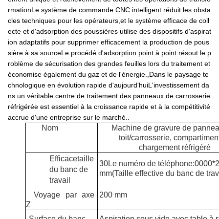
rmationLe système de commande CNC intelligent réduit les obsta
cles techniques pour les opérateurs,et le système efficace de coll
ecte et d'adsorption des poussières utilise des dispositifs d'aspirat
ion adaptatifs pour supprimer efficacement la production de pous
sière à sa sourceLe procédé d'adsorption point à point résout le p
roblème de sécurisation des grandes feuilles lors du traitement et
économise également du gaz et de l'énergie.,Dans le paysage te
chnologique en évolution rapide d'aujourd'huiL'investissement da
ns un véritable centre de traitement des panneaux de carrosserie
réfrigérée est essentiel à la croissance rapide et à la compétitivité
accrue d'une entreprise sur le marché..
Nom
Machine de gravure de panne
toit/carrosserie, compartimen
chargement réfrigéré
Efficace
taille
30
Le numéro de téléphone:
0
000*
du banc de
mm
(
Taille effective du banc de trav
travail
Voyage par axe
200 mm
Z
Surface du banc
Aspiration sous vide avec table à 