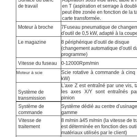
de travail
en T (aspiration et serrage à doub
peut être zonée en fonction de la ta
carte transformée.
Moteur à broche
7Fuseau pneumatique de change
d'outil de 0,5 kW, adapté à la coup
Le magazine
8 périphérique d'outil de disque
(changement automatique d'outil d
programme)
Vitesse du fuseau
0-12000
Rpm/min
Scie rotative à commande à cinq 
Moteur à scie
kW)
L'axe Z est entraîné par une vis, 
les axes X/Y sont entraînés pa
Système de
pinion
transmission
Système de
Système dédié au centre d'usinage
commande
gamme
Vitesse de
8 m/min à
4
5 m/min (la vitesse de t
traitement
est déterminée en fonction des outi
matériaux utilisés par le client)