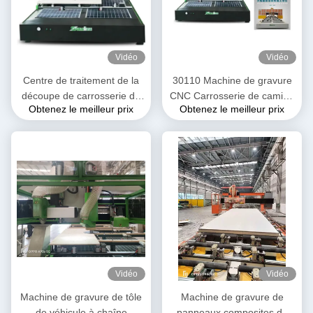
Vidéo
Vidéo
Centre de traitement de la
30110 Machine de gravure
découpe de carrosserie de
CNC Carrosserie de camion
Obtenez le meilleur prix
Obtenez le meilleur prix
véhicule automobile pour
réfrigérée Carrosserie de
camions réfrigérés et
voiture Plaque composite
véhicules roulants
Vidéo
Vidéo
Machine de gravure de tôle
Machine de gravure de
de véhicule à chaîne
panneaux composites de