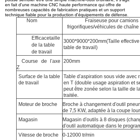
en fait d'une machine CNC haute performance qui offre de
nombreuses capacités de fabrication pratiques et un support
technique fiable pour la production d'équipements de défense.
Nom
Fraiseuse pour camions
frigorifiques/véhicules de chaîne 
Efficace
taille
30
00*9
000*200mm
(
Taille effective
de la table
table de travail
)
de travail
Course de l'axe
200mm
Z
Surface de la table
Table d'aspiration sous vide avec 
de travail
en T (double usage aspiration et s
peut être zonée selon la taille de 
traitée.
Moteur de broche
Broche à changement d'outil pneu
de 7,5 KW, adaptée à la coupe lou
Magasin
Magasin d'outils à 8 disques (cha
d'outil automatique dans le progr
Vitesse de broche
0-12000
tr/min