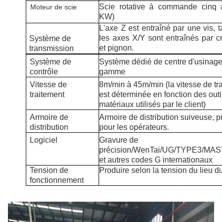
Scie rotative à commande cinq 
Moteur de scie
KW)
L'axe Z est entraîné par une vis, 
les axes X/Y sont entraînés par c
Système de
et pignon.
transmission
Système de
Système dédié de centre d'usinage
contrôle
gamme
Vitesse de
8m/min à
4
5m/min (la vitesse de tr
traitement
est déterminée en fonction des outi
matériaux utilisés par le client)
Armoire de
Armoire de distribution suiveuse, p
distribution
pour les opérateurs.
Logiciel
Gravure de
précision/WenTai/UG/TYPE3/M
et autres codes G internationaux
Tension de
Produire selon la tension du lieu du
fonctionnement