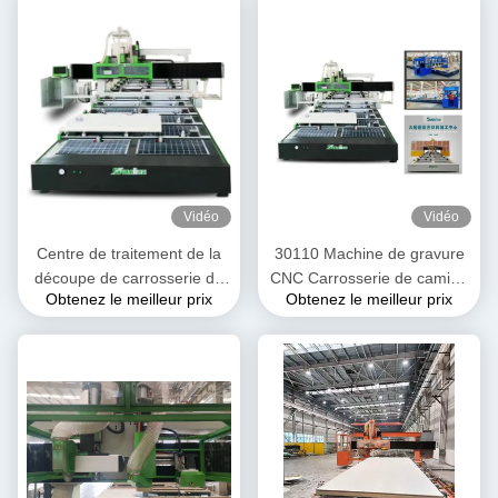
Vidéo
Vidéo
Centre de traitement de la
30110 Machine de gravure
découpe de carrosserie de
CNC Carrosserie de camion
Obtenez le meilleur prix
Obtenez le meilleur prix
véhicule automobile pour
réfrigérée Carrosserie de
camions réfrigérés et
voiture Plaque composite
véhicules roulants