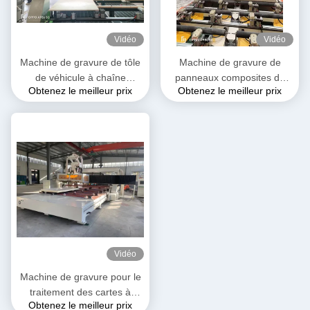
Vidéo
Vidéo
Machine de gravure de tôle
Machine de gravure de
de véhicule à chaîne
panneaux composites de
Obtenez le meilleur prix
Obtenez le meilleur prix
froide/véhicule réfrigéré à
cabines de camions
panneau composite en
réfrigérés
polyuréthane
Vidéo
Machine de gravure pour le
traitement des cartes à
Obtenez le meilleur prix
extrusion de mousse de