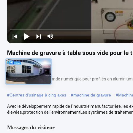
Machine de gravure à table sous vide pour le 
2080
Machinerie à commande numérique pour profilés en aluminium
#
Centres d'usinage à cinq axes
#
machine de gravure
#
Machin
Avec le développement rapide de l'industrie manufacturière, les 
élevées.protection de l'environnementLes systèmes de traitement d
Messages du visiteur