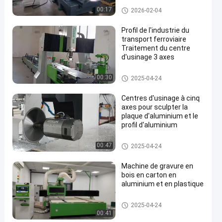
Machinerie à commande num
00:17
2026-02-04
érique pour profilés en alumini
um
Profil de l'industrie du
transport ferroviaire
Traitement du centre
d'usinage 3 axes
Machinerie à commande num
00:30
2025-04-24
érique pour profilés en alumini
um
Centres d'usinage à cinq
axes pour sculpter la
plaque d'aluminium et le
profil d'aluminium
Machinerie à commande num
00:47
2025-04-24
érique pour profilés en alumini
um
Machine de gravure en
bois en carton en
aluminium et en plastique
Machinerie à commande num
2025-04-24
érique pour profilés en alumini
00:41
um