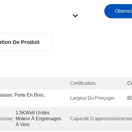
Obtenez
ption De Produit
Certification:
C
ison, Porte En Bois, 
Largeur Du Ponçage:
6
1.5KWx6 Unités 
rosse:
Moteur À Engrenages 
Capacité D'approvisionnemen
À Vers