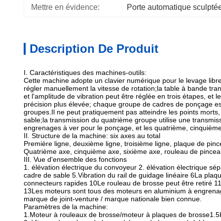
Mettre en évidence:
Porte automatique sculpt
Description De Produit
I. Caractéristiques des machines-outils:
Cette machine adopte un clavier numérique pour le levage lib
régler manuellement la vitesse de rotation;la table à bande t
et l'amplitude de vibration peut être réglée en trois étapes, et l
précision plus élevée; chaque groupe de cadres de ponçage est
groupes.Il ne peut pratiquement pas atteindre les points morts
sable;la transmission du quatrième groupe utilise une transmi
engrenages à ver pour le ponçage, et les quatrième, cinquième
II. Structure de la machine: six axes au total
Première ligne, deuxième ligne, troisième ligne, plaque de pin
Quatrième axe, cinquième axe, sixième axe, rouleau de pince
III. Vue d'ensemble des fonctions
1. élévation électrique du convoyeur 2. élévation électrique s
cadre de sable 5.Vibration du rail de guidage linéaire 6La pl
connecteurs rapides 10Le rouleau de brosse peut être retiré 11.
13Les moteurs sont tous des moteurs en aluminium à engrenag
marque de joint-venture / marque nationale bien connue.
Paramètres de la machine:
1.
Moteur à rouleaux de brosse/moteur à plaques de brosse
1.5