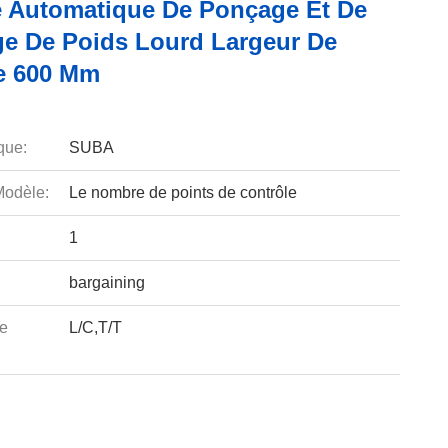
 Automatique De Ponçage Et De
ge De Poids Lourd Largeur De
e 600 Mm
que:
SUBA
odèle:
Le nombre de points de contrôle
1
bargaining
e
L/C,T/T