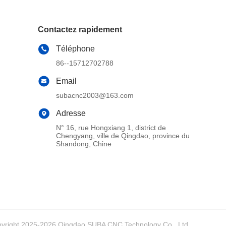
Contactez rapidement
Téléphone
86--15712702788
Email
subacnc2003@163.com
Adresse
N° 16, rue Hongxiang 1, district de
Chengyang, ville de Qingdao, province du
Shandong, Chine
opyright 2025-2026 Qingdao SUBA CNC Technology Co., Ltd. .