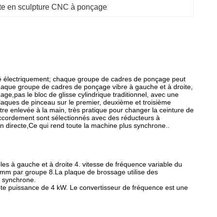
te en sculpture CNC à ponçage
sé électriquement; chaque groupe de cadres de ponçage peut
chaque groupe de cadres de ponçage vibre à gauche et à droite,
dage,pas le bloc de glisse cylindrique traditionnel, avec une
laques de pinceau sur le premier, deuxième et troisième
re enlevée à la main, très pratique pour changer la ceinture de
accordement sont sélectionnés avec des réducteurs à
 directe,Ce qui rend toute la machine plus synchrone..
es à gauche et à droite 4. vitesse de fréquence variable du
 mm par groupe 8.La plaque de brossage utilise des
n synchrone.
te puissance de 4 kW. Le convertisseur de fréquence est une