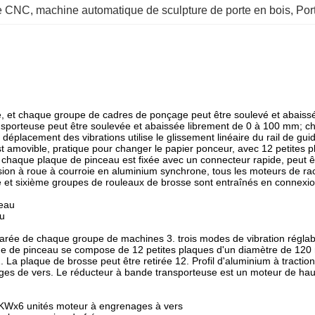
ée CNC
, 
machine automatique de sculpture de porte en bois
, 
Por
re, et chaque groupe de cadres de ponçage peut être soulevé et abais
ransporteuse peut être soulevée et abaissée librement de 0 à 100 mm; 
e déplacement des vibrations utilise le glissement linéaire du rail de gui
 amovible, pratique pour changer le papier ponceur, avec 12 petites p
, chaque plaque de pinceau est fixée avec un connecteur rapide, peut êt
ssion à roue à courroie en aluminium synchrone, tous les moteurs de r
 et sixième groupes de rouleaux de brosse sont entraînés en connexion
ceau
au
éparée de chaque groupe de machines 3. trois modes de vibration réglabl
aque de pinceau se compose de 12 petites plaques d'un diamètre de 120
 La plaque de brosse peut être retirée 12. Profil d'aluminium à tractio
es de vers. Le réducteur à bande transporteuse est un moteur de hau
KWx6 unités moteur à engrenages à vers